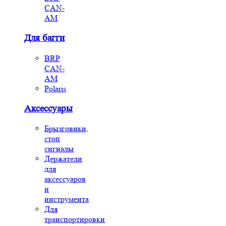
CAN-
AM
Для багги
BRP
CAN-
AM
Polaris
Аксессуары
Брызговики,
стоп
сигналы
Держатели
для
аксессуаров
и
инструмента
Для
транспортировки