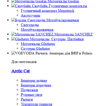
Мотоциклы Gaokin
Сноубайк Гусеничные комплекты
Гусеничный комплект Monotrack
Аксессуары
Снегоходы
Мотобуксировщики
Снегоходы
Мотобуксировщики
Мотоциклы SANCHEZ
Мотоциклы, Скутеры, Питбайки
Мотоциклы Gladiator
Скутеры Gladiator
Рычаги, бамперы для BRP и Polaris
Для снегоходов
Arctic Cat
Бамперы задние
Бамперы передние
Подножки
Рулевые тяги
Рычаги
Усилители тоннеля