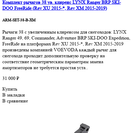
Комплект рычагов 38 ув. клиренс LYNX Ranger BRP SKI-
DOO FreeRide (Rev XU 2015-*, Rev XM 2015-2019)
ARM-SET-38-B-XM
Pычаги 38 с увеличенным клиренсом для снегоходов: LYNX
Ranger 49, 69, Commander, Adventure BRP SKI-DOO Expedition,
FreeRide на платформах Rev XU 2015-*, Rev XM 2015-2019
произведены компанией VOEVODA каждый рычаг для
снегохода проходит дополнительную проверку на
соответствие геометрическим параметрам замена
амортизаторов не требуется простая уста..
31 000 ₽
Купить
В закладки
В сравнение