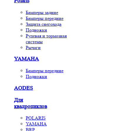
Polaris
Бамперы задние
Бамперы передние
Защита снегохода
Подножки
Рулевая и тормозная
системы
Рычаги
YAMAHA
Бамперы передние
Подножки
AODES
Для
квадроциклов
POLARIS
YAMAHA
BRP