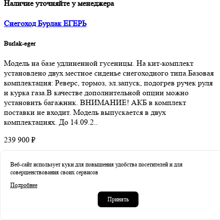
Наличие уточняйте у менеджера
Снегоход Бурлак ЕГЕРЬ
Burlak-eger
Модель на базе удлиненной гусеницы. На кит-комплект
установлено двух местное сиденье снегоходного типа.Базовая
комплектация: Реверс, тормоз, эл.запуск, подогрев ручек руля
и курка газа.В качестве дополнительной опции можно
установить багажник. ВНИМАНИЕ! АКБ в комплект
поставки не входит. Модель выпускается в двух
комплектациях. До 14.09.2..
239 900 ₽
Веб-сайт использует куки для повышения удобства посетителей и для
Купить
совершенствования своих сервисов
В закладки
Подробнее
В сравнение
Принять