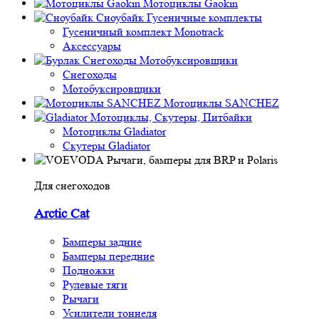
Мотоциклы Gaokin
Сноубайк Гусеничные комплекты
Гусеничный комплект Monotrack
Аксессуары
Снегоходы
Мотобуксировщики
Снегоходы
Мотобуксировщики
Мотоциклы SANCHEZ
Мотоциклы, Скутеры, Питбайки
Мотоциклы Gladiator
Скутеры Gladiator
Рычаги, бамперы для BRP и Polaris
Для снегоходов
Arctic Cat
Бамперы задние
Бамперы передние
Подножки
Рулевые тяги
Рычаги
Усилители тоннеля