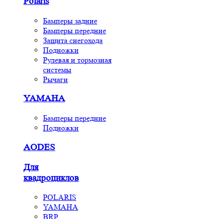
Polaris
Бамперы задние
Бамперы передние
Защита снегохода
Подножки
Рулевая и тормозная
системы
Рычаги
YAMAHA
Бамперы передние
Подножки
AODES
Для
квадроциклов
POLARIS
YAMAHA
BRP