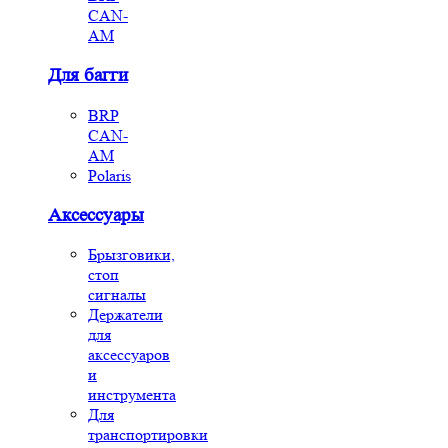
CAN-
AM
Для багги
BRP
CAN-
AM
Polaris
Аксессуары
Брызговики,
стоп
сигналы
Держатели
для
аксессуаров
и
инструмента
Для
транспортировки