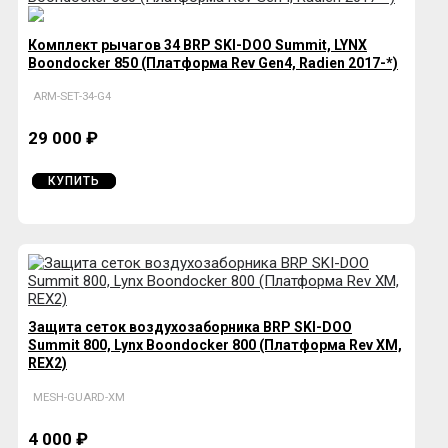
Комплект рычагов 34 BRP SKI-DOO Summit, LYNX
Boondocker 850 (Платформа Rev Gen4, Radien 2017-*)
ARM-SET-34-G4
29 000 ₽
КУПИТЬ
Защита сеток воздухозаборника BRP SKI-DOO
Summit 800, Lynx Boondocker 800 (Платформа Rev XM,
REX2)
MESH-GUARD-XM
4 000 ₽