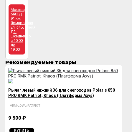
Москва,
МАКД
91 км,
Ярмарочная
ул, с4Б, линия
Д2.
Ежедневно
с 10:00
до
19:00
Рекомендуемые товары
Рычаг левый нижний 36 для снегоходов Polaris 850
PRO RMK Patriot, Khaos (Платформа Axys)
ARM-LOWL-PATRIOT
9 500 ₽
КУПИТЬ