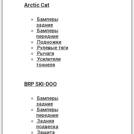
Arctic Cat
Бамперы
задние
Бамперы
передние
Подножки
Рулевые тяги
Рычаги
Усилители
тоннеля
BRP SKI-DOO
Бамперы
задние
Бамперы
передние
Задняя
подвеска
Защита