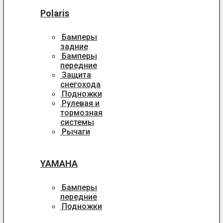
Polaris
Бамперы
задние
Бамперы
передние
Защита
снегохода
Подножки
Рулевая и
тормозная
системы
Рычаги
YAMAHA
Бамперы
передние
Подножки