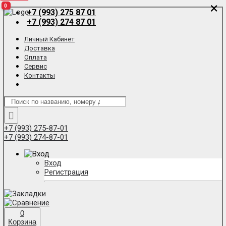
×
×
0
0
0
+7 (993) 275 87 01
+7 (993) 274 87 01
Личный Кабинет
Доставка
Оплата
Сервис
Контакты
+7 (993) 275-87-01
+7 (993) 274-87-01
Вход
Регистрация
0
Корзина