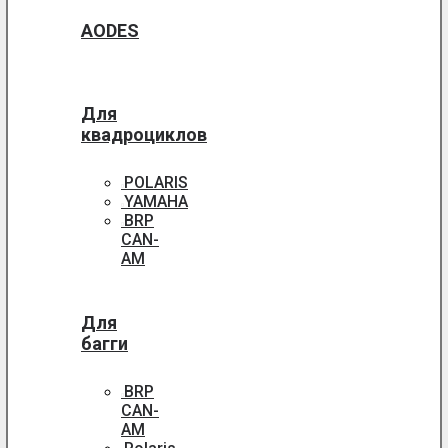
AODES
Для
квадроциклов
POLARIS
YAMAHA
BRP
CAN-
AM
Для
багги
BRP
CAN-
AM