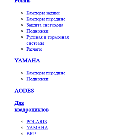
Polaris
Бамперы задние
Бамперы передние
Защита снегохода
Подножки
Рулевая и тормозная
системы
Рычаги
YAMAHA
Бамперы передние
Подножки
AODES
Для
квадроциклов
POLARIS
YAMAHA
BRP