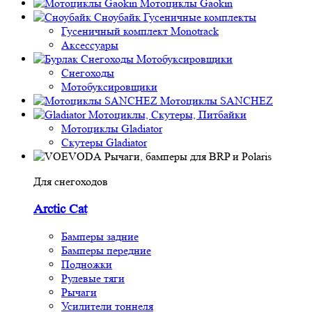
Мотоциклы Gaokin
Сноубайк Гусеничные комплекты
Гусеничный комплект Monotrack
Аксессуары
Снегоходы
Мотобуксировщики
Снегоходы
Мотобуксировщики
Мотоциклы SANCHEZ
Мотоциклы, Скутеры, Питбайки
Мотоциклы Gladiator
Скутеры Gladiator
Рычаги, бамперы для BRP и Polaris
Для снегоходов
Arctic Cat
Бамперы задние
Бамперы передние
Подножки
Рулевые тяги
Рычаги
Усилители тоннеля