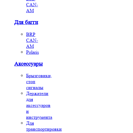
CAN-
AM
Для багги
BRP
CAN-
AM
Polaris
Аксессуары
Брызговики,
стоп
сигналы
Держатели
для
аксессуаров
и
инструмента
Для
транспортировки