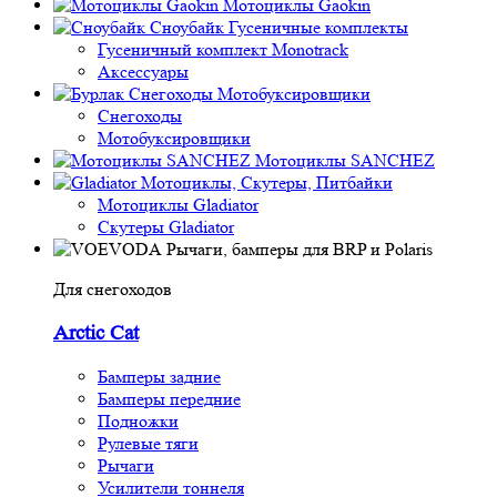
Мотоциклы Gaokin
Сноубайк Гусеничные комплекты
Гусеничный комплект Monotrack
Аксессуары
Снегоходы
Мотобуксировщики
Снегоходы
Мотобуксировщики
Мотоциклы SANCHEZ
Мотоциклы, Скутеры, Питбайки
Мотоциклы Gladiator
Скутеры Gladiator
Рычаги, бамперы для BRP и Polaris
Для снегоходов
Arctic Cat
Бамперы задние
Бамперы передние
Подножки
Рулевые тяги
Рычаги
Усилители тоннеля