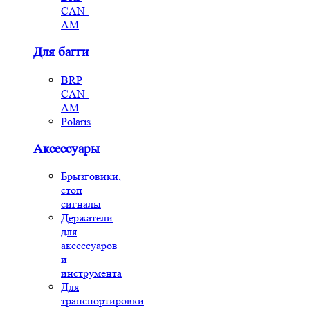
CAN-
AM
Для багги
BRP
CAN-
AM
Polaris
Аксессуары
Брызговики,
стоп
сигналы
Держатели
для
аксессуаров
и
инструмента
Для
транспортировки