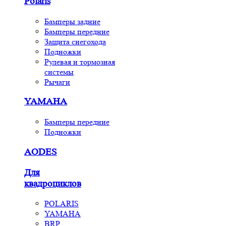
Polaris
Бамперы задние
Бамперы передние
Защита снегохода
Подножки
Рулевая и тормозная
системы
Рычаги
YAMAHA
Бамперы передние
Подножки
AODES
Для
квадроциклов
POLARIS
YAMAHA
BRP