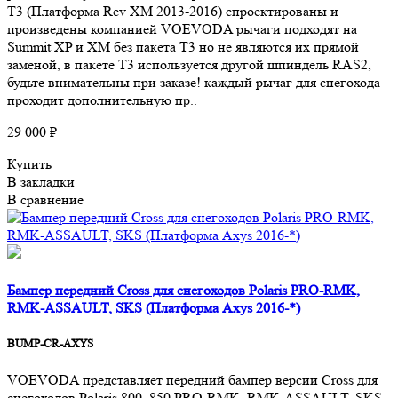
T3 (Платформа Rev XM 2013-2016) спроектированы и
произведены компанией VOEVODA рычаги подходят на
Summit XP и XM без пакета T3 но не являются их прямой
заменой, в пакете T3 используется другой шпиндель RAS2,
будьте внимательны при заказе! каждый рычаг для снегохода
проходит дополнительную пр..
29 000 ₽
Купить
В закладки
В сравнение
Бампер передний Cross для снегоходов Polaris PRO-RMK,
RMK-ASSAULT, SKS (Платформа Axys 2016-*)
BUMP-CR-AXYS
VOEVODA представляет передний бампер версии Cross для
снегоходов Polaris 800, 850 PRO-RMK, RMK-ASSAULT, SKS