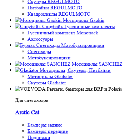
Скутеры REGULMOTO
Питбайки REGULMOTO
Квадроциклы REGULMOTO
Мотоциклы Gaokin
Сноубайк Гусеничные комплекты
Гусеничный комплект Monotrack
Аксессуары
Снегоходы
Мотобуксировщики
Снегоходы
Мотобуксировщики
Мотоциклы SANCHEZ
Мотоциклы, Скутеры, Питбайки
Мотоциклы Gladiator
Скутеры Gladiator
Рычаги, бамперы для BRP и Polaris
Для снегоходов
Arctic Cat
Бамперы задние
Бамперы передние
Подножки