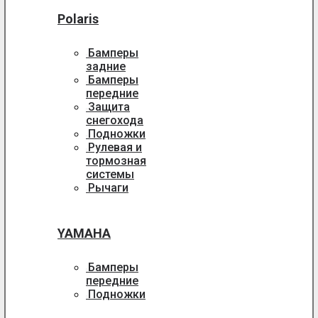
Polaris
Бамперы
задние
Бамперы
передние
Защита
снегохода
Подножки
Рулевая и
тормозная
системы
Рычаги
YAMAHA
Бамперы
передние
Подножки