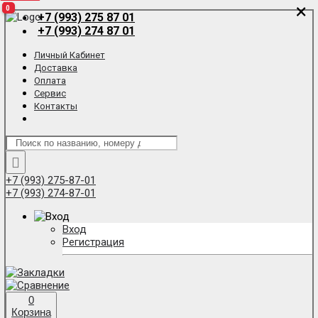
×
×
0
0
0
+7 (993) 275 87 01
+7 (993) 274 87 01
Личный Кабинет
Доставка
Оплата
Сервис
Контакты
+7 (993) 275-87-01
+7 (993) 274-87-01
Вход
Регистрация
0
Корзина