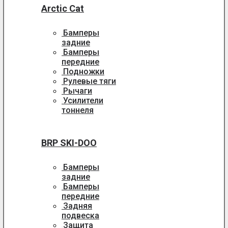
Arctic Cat
Бамперы
задние
Бамперы
передние
Подножки
Рулевые тяги
Рычаги
Усилители
тоннеля
BRP SKI-DOO
Бамперы
задние
Бамперы
передние
Задняя
подвеска
Защита