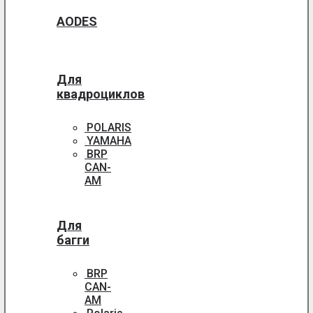
AODES
Для
квадроциклов
POLARIS
YAMAHA
BRP
CAN-
AM
Для
багги
BRP
CAN-
AM