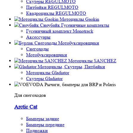
Скутеры REGULMOTO
Питбайки REGULMOTO
Квадроциклы REGULMOTO
Мотоциклы Gaokin
Сноубайк Гусеничные комплекты
Гусеничный комплект Monotrack
Аксессуары
Снегоходы
Мотобуксировщики
Снегоходы
Мотобуксировщики
Мотоциклы SANCHEZ
Мотоциклы, Скутеры, Питбайки
Мотоциклы Gladiator
Скутеры Gladiator
Рычаги, бамперы для BRP и Polaris
Для снегоходов
Arctic Cat
Бамперы задние
Бамперы передние
Подножки