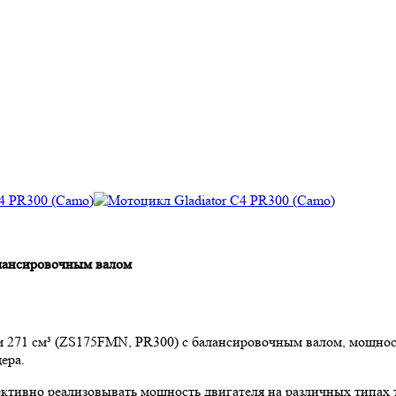
лансировочным валом
71 см³ (ZS175FMN, PR300) с балансировочным валом, мощность
ера.
ктивно реализовывать мощность двигателя на различных типах т