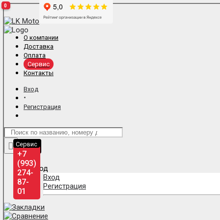
0
0
0
О компании
Доставка
Оплата
Сервис
Контакты
Вход
•
Регистрация
Отдел
Сервис
продаж
+7
+7
(993)
(993)
275-
274-
Вход
87-
87-
Регистрация
01
01