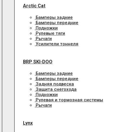
Arctic Cat
Бамперы задние
Бамперы передние
Подножки
Рулевые тяги
Рычаги
Усилители тоннеля
BRP SKI-DOO
Бамперы задние
Бамперы передние
Задняя подвеска
Защита снегохода
Подножки
Рулевая и тормозная системы
Рычаги
Lynx