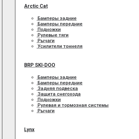
Arctic Cat
Бамперы задние
Бамперы передние
Подножки
Рулевые тяги
Рычаги
Усилители тоннеля
BRP SKI-DOO
Бамперы задние
Бамперы передние
Задняя подвеска
Защита снегохода
Подножки
Рулевая и тормозная системы
Рычаги
Lynx