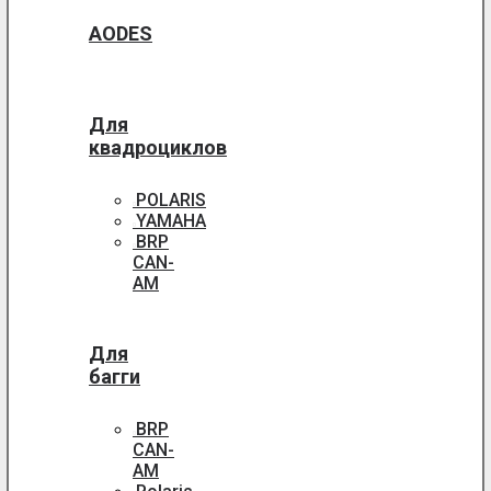
AODES
Для
квадроциклов
POLARIS
YAMAHA
BRP
CAN-
AM
Для
багги
BRP
CAN-
AM