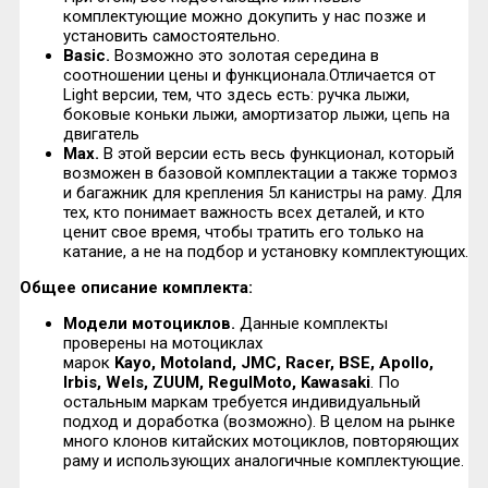
комплектующие можно докупить у нас позже и
установить самостоятельно.
Basic
.
Возможно это золотая середина в
соотношении цены и функционала.Отличается от
Light версии, тем, что здесь есть: ручка лыжи,
боковые коньки лыжи, амортизатор лыжи, цепь на
двигатель
Max
.
В этой версии есть весь функционал, который
возможен в базовой комплектации а также тормоз
и багажник для крепления 5л канистры на раму. Для
тех, кто понимает важность всех деталей, и кто
ценит свое время, чтобы тратить его только на
катание, а не на подбор и установку комплектующих.
Общее описание комплекта:
Модели мотоциклов.
Данные комплекты
проверены на мотоциклах
марок
Kayo
,
Motoland
,
JMC
,
Racer
,
BSE
,
Apollo
,
Irbis, Wels, ZUUM, RegulMoto, Kawasaki
. По
остальным маркам требуется индивидуальный
подход и доработка (возможно). В целом на рынке
много клонов китайских мотоциклов, повторяющих
раму и использующих аналогичные комплектующие.