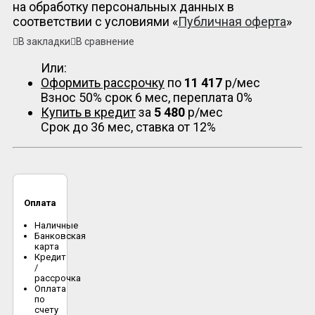
на обработку персональных данных в
соответствии с условиями «
Публичная оферта
»
В закладки
В сравнение
Или:
Оформить рассрочку
по
11 417
р/мес
Взнос 50% срок 6 мес, переплата 0%
Купить в кредит
за
5 480
р/мес
Срок до 36 мес, ставка от 12%
Оплата
Наличные
Банковская
карта
Кредит
/
рассрочка
Оплата
по
счету