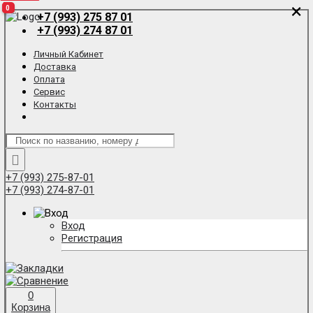
×
×
0
0
0
+7 (993) 275 87 01
+7 (993) 274 87 01
Личный Кабинет
Доставка
Оплата
Сервис
Контакты
+7 (993) 275-87-01
+7 (993) 274-87-01
Вход
Регистрация
0
Корзина