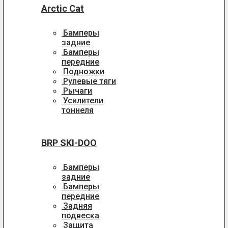
Arctic Cat
Бамперы
задние
Бамперы
передние
Подножки
Рулевые тяги
Рычаги
Усилители
тоннеля
BRP SKI-DOO
Бамперы
задние
Бамперы
передние
Задняя
подвеска
Защита