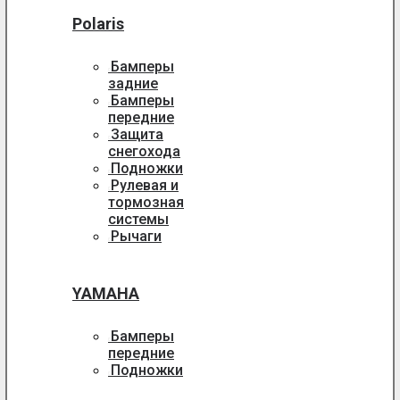
Polaris
Бамперы
задние
Бамперы
передние
Защита
снегохода
Подножки
Рулевая и
тормозная
системы
Рычаги
YAMAHA
Бамперы
передние
Подножки