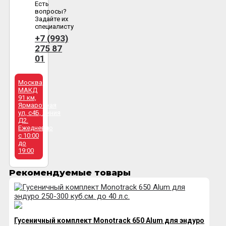
Есть
вопросы?
Задайте их
специалисту
+7 (993)
275 87
01
Москва,
МАКД
91 км,
Ярмарочная
ул, с4Б, линия
Д2.
Ежедневно
с 10:00
до
19:00
Рекомендуемые товары
Гусеничный комплект Monotrack 650 Alum для эндуро