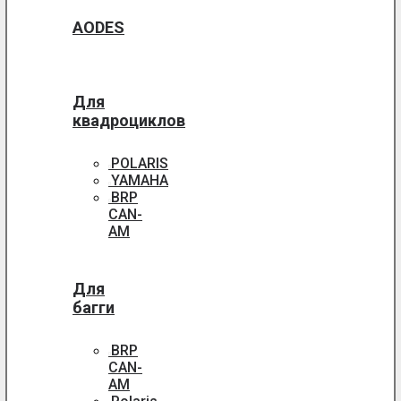
AODES
Для
квадроциклов
POLARIS
YAMAHA
BRP
CAN-
AM
Для
багги
BRP
CAN-
AM