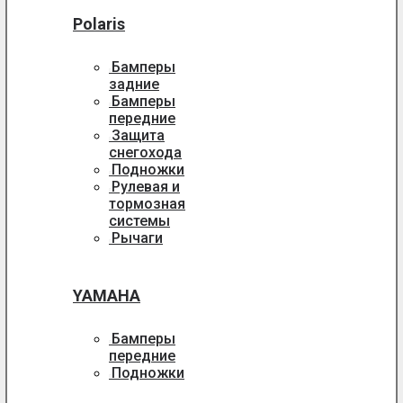
Polaris
Бамперы
задние
Бамперы
передние
Защита
снегохода
Подножки
Рулевая и
тормозная
системы
Рычаги
YAMAHA
Бамперы
передние
Подножки