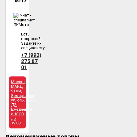
центр
Есть
вопросы?
Задайте их
специалисту
+7 (993)
275 87
01
Москва,
МАКД
91 км,
Ярмарочная
ул, с4Б, линия
Д2.
Ежедневно
с 10:00
до
19:00
Рекомендуемые товары