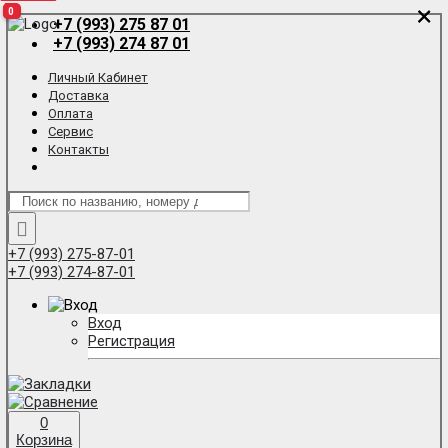
×
×
0
0
0
+7 (993) 275 87 01
+7 (993) 274 87 01
Личный Кабинет
Доставка
Оплата
Сервис
Контакты
+7 (993) 275-87-01
+7 (993) 274-87-01
Вход
Регистрация
0
Корзина