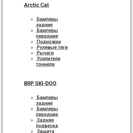
Arctic Cat
Бамперы
задние
Бамперы
передние
Подножки
Рулевые тяги
Рычаги
Усилители
тоннеля
BRP SKI-DOO
Бамперы
задние
Бамперы
передние
Задняя
подвеска
Защита