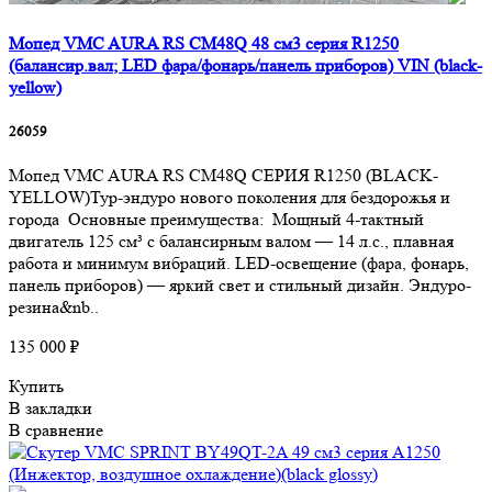
Мопед VMC AURA RS CM48Q 48 см3 серия R1250
(балансир.вал; LED фара/фонарь/панель приборов) VIN (black-
yellow)
26059
Мопед VMC AURA RS CM48Q СЕРИЯ R1250 (BLACK-
YELLOW)Тур-эндуро нового поколения для бездорожья и
города Основные преимущества: Мощный 4-тактный
двигатель 125 см³ с балансирным валом — 14 л.с., плавная
работа и минимум вибраций. LED-освещение (фара, фонарь,
панель приборов) — яркий свет и стильный дизайн. Эндуро-
резина&nb..
135 000 ₽
Купить
В закладки
В сравнение