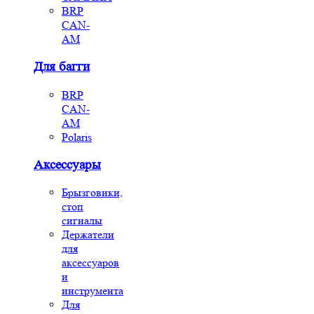
BRP
CAN-
AM
Для багги
BRP
CAN-
AM
Polaris
Аксессуары
Брызговики,
стоп
сигналы
Держатели
для
аксессуаров
и
инструмента
Для