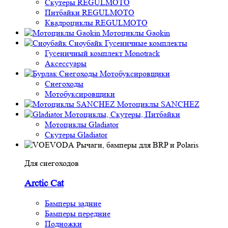
Скутеры REGULMOTO
Питбайки REGULMOTO
Квадроциклы REGULMOTO
Мотоциклы Gaokin
Сноубайк Гусеничные комплекты
Гусеничный комплект Monotrack
Аксессуары
Снегоходы
Мотобуксировщики
Снегоходы
Мотобуксировщики
Мотоциклы SANCHEZ
Мотоциклы, Скутеры, Питбайки
Мотоциклы Gladiator
Скутеры Gladiator
Рычаги, бамперы для BRP и Polaris
Для снегоходов
Arctic Cat
Бамперы задние
Бамперы передние
Подножки