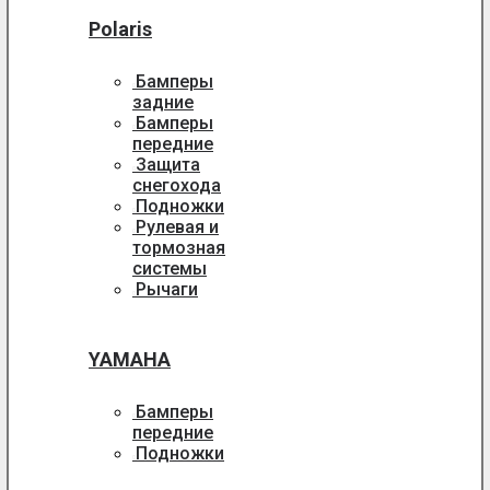
Polaris
Бамперы
задние
Бамперы
передние
Защита
снегохода
Подножки
Рулевая и
тормозная
системы
Рычаги
YAMAHA
Бамперы
передние
Подножки