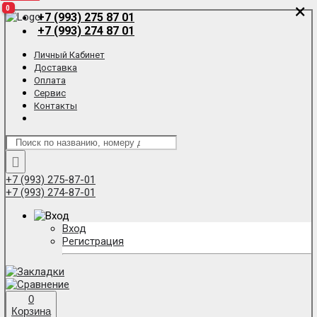
×
×
0
0
0
+7 (993) 275 87 01
+7 (993) 274 87 01
Личный Кабинет
Доставка
Оплата
Сервис
Контакты
+7 (993) 275-87-01
+7 (993) 274-87-01
Вход
Регистрация
0
Корзина