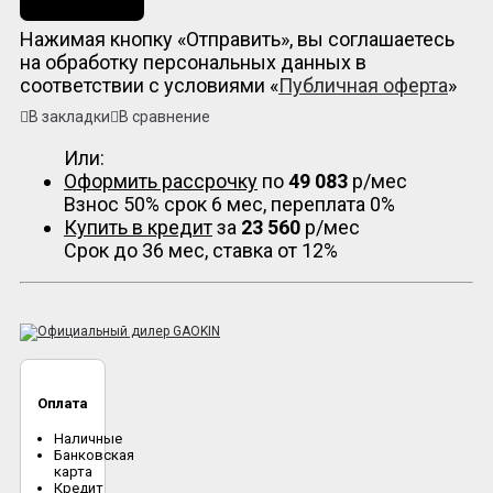
Нажимая кнопку «Отправить», вы соглашаетесь
на обработку персональных данных в
соответствии с условиями «
Публичная оферта
»
В закладки
В сравнение
Или:
Оформить рассрочку
по
49 083
р/мес
Взнос 50% срок 6 мес, переплата 0%
Купить в кредит
за
23 560
р/мес
Срок до 36 мес, ставка от 12%
Оплата
Наличные
Банковская
карта
Кредит