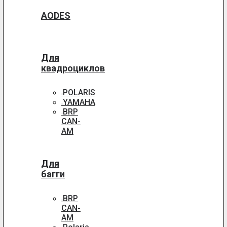
AODES
Для
квадроциклов
POLARIS
YAMAHA
BRP
CAN-
AM
Для
багги
BRP
CAN-
AM