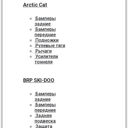
Arctic Cat
Бамперы
задние
Бамперы
передние
Подножки
Рулевые тяги
Рычаги
Усилители
тоннеля
BRP SKI-DOO
Бамперы
задние
Бамперы
передние
Задняя
подвеска
Защита