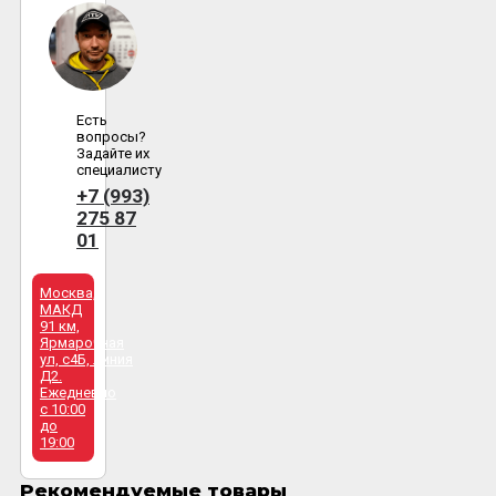
Есть
вопросы?
Задайте их
специалисту
+7 (993)
275 87
01
Москва,
МАКД
91 км,
Ярмарочная
ул, с4Б, линия
Д2.
Ежедневно
с 10:00
до
19:00
Рекомендуемые товары