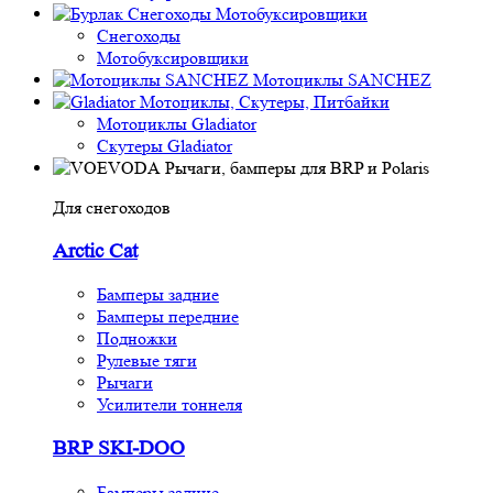
Снегоходы
Мотобуксировщики
Снегоходы
Мотобуксировщики
Мотоциклы SANCHEZ
Мотоциклы, Скутеры, Питбайки
Мотоциклы Gladiator
Скутеры Gladiator
Рычаги, бамперы для BRP и Polaris
Для снегоходов
Arctic Cat
Бамперы задние
Бамперы передние
Подножки
Рулевые тяги
Рычаги
Усилители тоннеля
BRP SKI-DOO
Бамперы задние