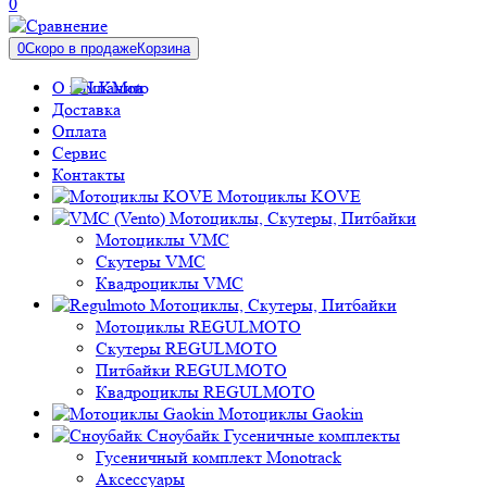
0
0
Скоро в продаже
Корзина
О компании
Доставка
Оплата
Сервис
Контакты
Мотоциклы KOVE
Мотоциклы, Скутеры, Питбайки
Мотоциклы VMC
Скутеры VMC
Квадроциклы VMC
Мотоциклы, Скутеры, Питбайки
Мотоциклы REGULMOTO
Скутеры REGULMOTO
Питбайки REGULMOTO
Квадроциклы REGULMOTO
Мотоциклы Gaokin
Сноубайк Гусеничные комплекты
Гусеничный комплект Monotrack
Аксессуары