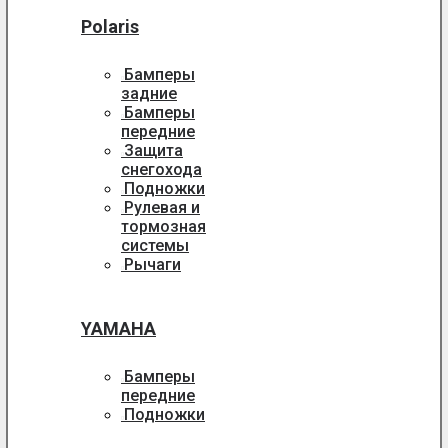
Polaris
Бамперы
задние
Бамперы
передние
Защита
снегохода
Подножки
Рулевая и
тормозная
системы
Рычаги
YAMAHA
Бамперы
передние
Подножки