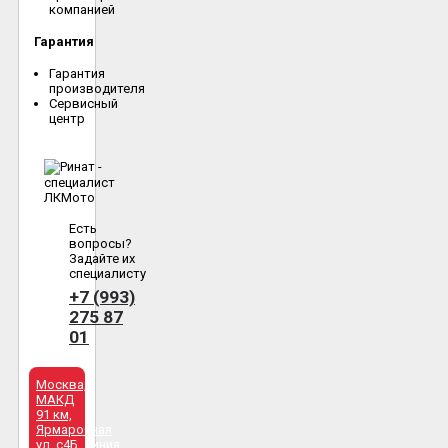
компанией
Гарантия
Гарантия
производителя
Сервисный
центр
Есть
вопросы?
Задайте их
специалисту
+7 (993)
275 87
01
Москва,
МАКД
91 км,
Ярмарочная
ул, с4Б, линия