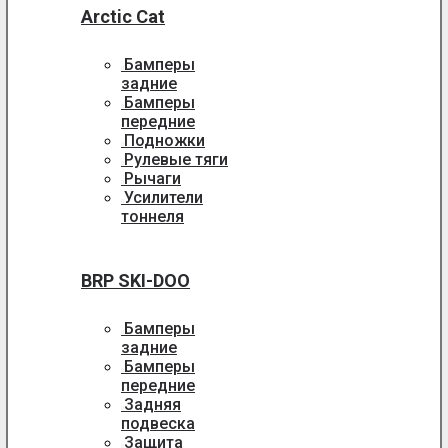
Arctic Cat
Бамперы
задние
Бамперы
передние
Подножки
Рулевые тяги
Рычаги
Усилители
тоннеля
BRP SKI-DOO
Бамперы
задние
Бамперы
передние
Задняя
подвеска
Защита