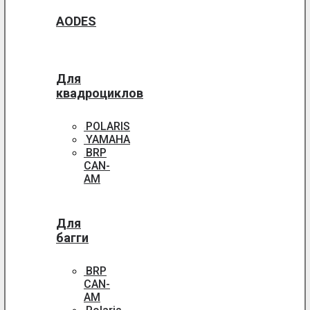
AODES
Для
квадроциклов
POLARIS
YAMAHA
BRP
CAN-
AM
Для
багги
BRP
CAN-
AM