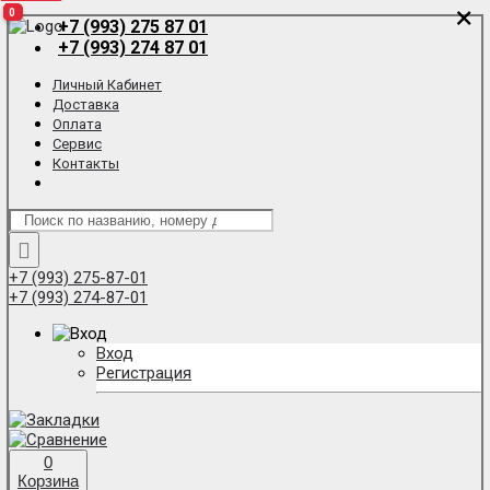
×
×
0
0
0
+7 (993) 275 87 01
+7 (993) 274 87 01
Личный Кабинет
Доставка
Оплата
Сервис
Контакты
+7 (993) 275-87-01
+7 (993) 274-87-01
Вход
Регистрация
0
Корзина