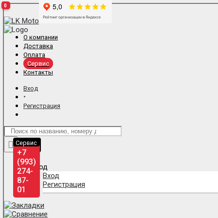
0
0
0
О компании
Доставка
Оплата
Сервис
Контакты
Вход
•
Регистрация
Отдел
Сервис
продаж
+7
+7
(993)
(993)
275-
274-
Вход
87-
87-
Регистрация
01
01