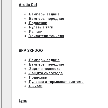
Arctic Cat
Бамперы задние
Бамперы передние
Подножки
Рулевые тяги
Рычаги
Усилители тоннеля
BRP SKI-DOO
Бамперы задние
Бамперы передние
Задняя подвеска
Защита снегохода
Подножки
Рулевая и тормозная системы
Рычаги
Lynx