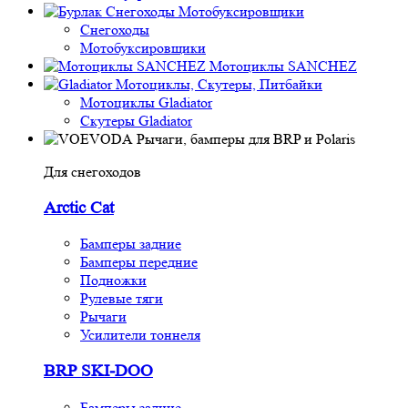
Снегоходы
Мотобуксировщики
Снегоходы
Мотобуксировщики
Мотоциклы SANCHEZ
Мотоциклы, Скутеры, Питбайки
Мотоциклы Gladiator
Скутеры Gladiator
Рычаги, бамперы для BRP и Polaris
Для снегоходов
Arctic Cat
Бамперы задние
Бамперы передние
Подножки
Рулевые тяги
Рычаги
Усилители тоннеля
BRP SKI-DOO
Бамперы задние