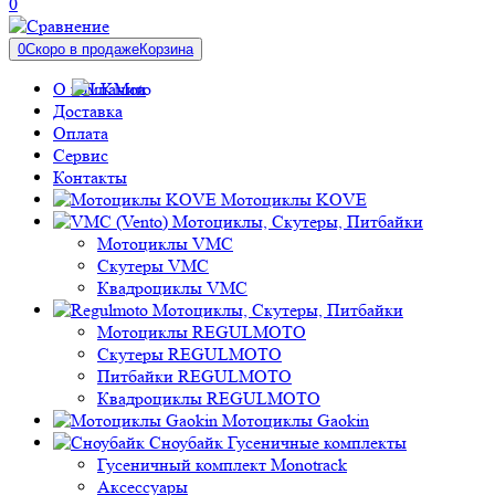
0
0
Скоро в продаже
Корзина
О компании
Доставка
Оплата
Сервис
Контакты
Мотоциклы KOVE
Мотоциклы, Скутеры, Питбайки
Мотоциклы VMC
Скутеры VMC
Квадроциклы VMC
Мотоциклы, Скутеры, Питбайки
Мотоциклы REGULMOTO
Скутеры REGULMOTO
Питбайки REGULMOTO
Квадроциклы REGULMOTO
Мотоциклы Gaokin
Сноубайк Гусеничные комплекты
Гусеничный комплект Monotrack
Аксессуары