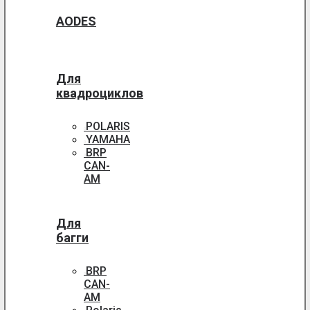
AODES
Для
квадроциклов
POLARIS
YAMAHA
BRP
CAN-
AM
Для
багги
BRP
CAN-
AM