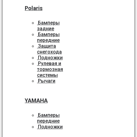
Polaris
Бамперы
задние
Бамперы
передние
Защита
снегохода
Подножки
Рулевая и
тормозная
системы
Рычаги
YAMAHA
Бамперы
передние
Подножки