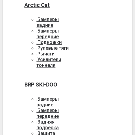
Arctic Cat
Бамперы
задние
Бамперы
передние
Подножки
Рулевые тяги
Рычаги
Усилители
тоннеля
BRP SKI-DOO
Бамперы
задние
Бамперы
передние
Задняя
подвеска
Защита