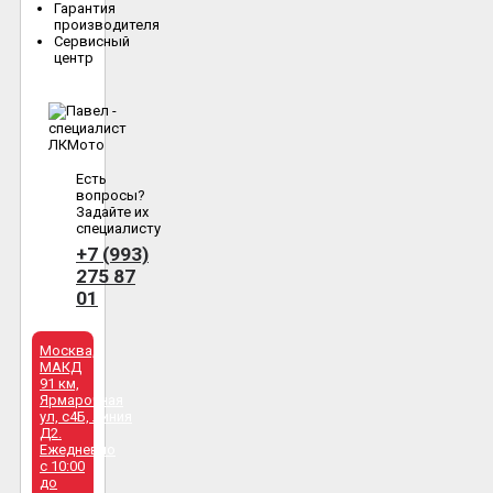
Гарантия
производителя
Сервисный
центр
Есть
вопросы?
Задайте их
специалисту
+7 (993)
275 87
01
Москва,
МАКД
91 км,
Ярмарочная
ул, с4Б, линия
Д2.
Ежедневно
с 10:00
до