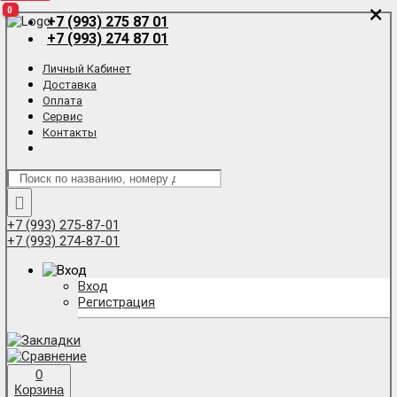
×
×
0
0
0
+7 (993) 275 87 01
+7 (993) 274 87 01
Личный Кабинет
Доставка
Оплата
Сервис
Контакты
+7 (993) 275-87-01
+7 (993) 274-87-01
Вход
Регистрация
0
Корзина