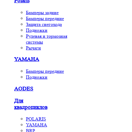
Polaris
Бамперы задние
Бамперы передние
Защита снегохода
Подножки
Рулевая и тормозная
системы
Рычаги
YAMAHA
Бамперы передние
Подножки
AODES
Для
квадроциклов
POLARIS
YAMAHA
BRP