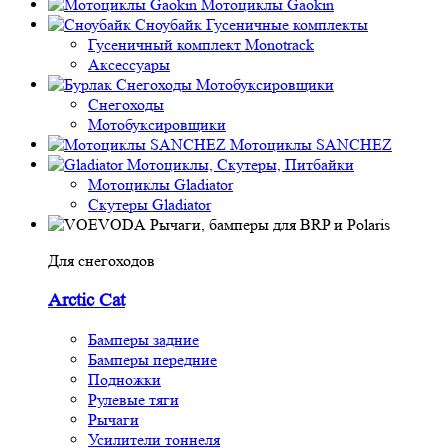
Мотоциклы Gaokin
Сноубайк Гусеничные комплекты
Гусеничный комплект Monotrack
Аксессуары
Снегоходы
Мотобуксировщики
Снегоходы
Мотобуксировщики
Мотоциклы SANCHEZ
Мотоциклы, Скутеры, Питбайки
Мотоциклы Gladiator
Скутеры Gladiator
Рычаги, бамперы для BRP и Polaris
Для снегоходов
Arctic Cat
Бамперы задние
Бамперы передние
Подножки
Рулевые тяги
Рычаги
Усилители тоннеля