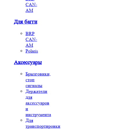
CAN-
AM
Для багги
BRP
CAN-
AM
Polaris
Аксессуары
Брызговики,
стоп
сигналы
Держатели
для
аксессуаров
и
инструмента
Для
транспортировки