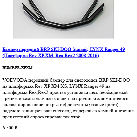
Бампер передний BRP SKI-DOO Summit, LYNX Ranger 49
(Платформа Rev XP.XM, Rex.Rex2 2008-2016)
BUMP-FR-XPXM
VOEVODA передний бампер для снегоходов BRP SKI-DOO
на платформах Rev XP XM XS, LYNX Ranger 49 на
платформах Rex,Rex2 простая установка весь необходимый
крепеж в комплекте изготовлен из прочного алюминиевого
сплава порошковое покрытие( доступны разные цвета)
надежно защищает ваш снегоход от деревьев камней и прочих
препятствий cпроектирован так чтоб..
6 500 ₽