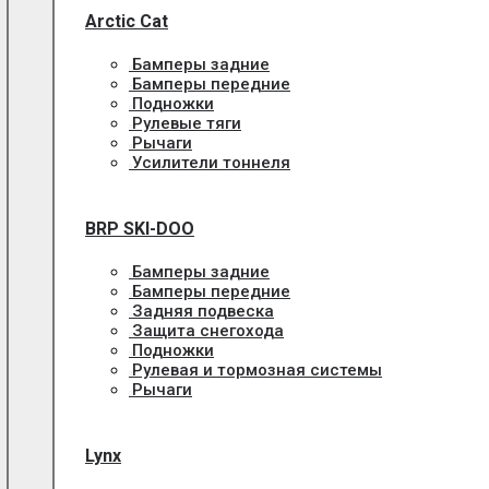
Arctic Cat
Бамперы задние
Бамперы передние
Подножки
Рулевые тяги
Рычаги
Усилители тоннеля
BRP SKI-DOO
Бамперы задние
Бамперы передние
Задняя подвеска
Защита снегохода
Подножки
Рулевая и тормозная системы
Рычаги
Lynx