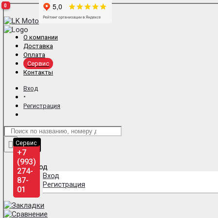
0
0
0
О компании
Доставка
Оплата
Сервис
Контакты
Вход
•
Регистрация
Отдел
Сервис
продаж
+7
+7
(993)
(993)
275-
274-
Вход
87-
87-
Регистрация
01
01