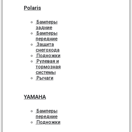
Polaris
Бамперы
задние
Бамперы
передние
Защита
снегохода
Подножки
Рулевая и
тормозная
системы
Рычаги
YAMAHA
Бамперы
передние
Подножки