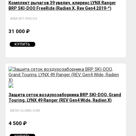
Комплект рычагов 39 увелич. клиренс LYNX Ranger
BRP SKI-DOO FreeRide (Radien X, Rev Gen4 2019-*)
ARM-SET-39-B-G4
31 000 ₽
КУПИТЬ
Защита сеток воздухозаборника BRP SKI-DOO, Grand
Touring, LYNX 49 Ranger (REV Gen4 Wide, Radien X)
MESH-GUARD-G4W
4 500 ₽