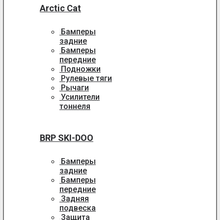
Arctic Cat
Бамперы
задние
Бамперы
передние
Подножки
Рулевые тяги
Рычаги
Усилители
тоннеля
BRP SKI-DOO
Бамперы
задние
Бамперы
передние
Задняя
подвеска
Защита