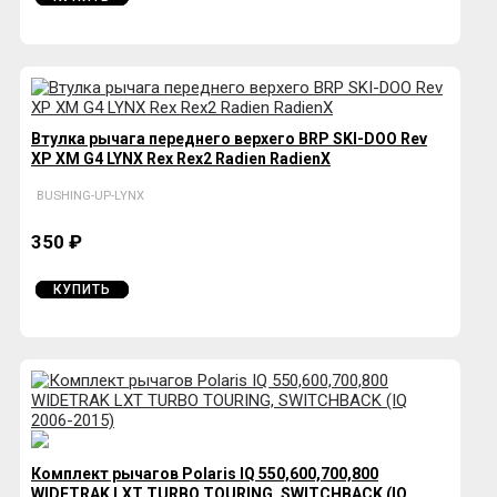
Втулка рычага переднего верхего BRP SKI-DOO Rev
XP XM G4 LYNX Rex Rex2 Radien RadienX
BUSHING-UP-LYNX
350 ₽
КУПИТЬ
Комплект рычагов Polaris IQ 550,600,700,800
WIDETRAK LXT TURBO TOURING, SWITCHBACK (IQ