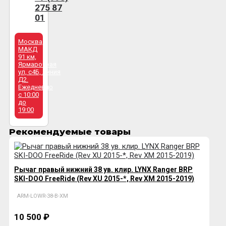
275 87
01
Москва,
МАКД
91 км,
Ярмарочная
ул, с4Б, линия
Д2.
Ежедневно
с 10:00
до
19:00
Рекомендуемые товары
Рычаг правый нижний 38 ув. клир. LYNX Ranger BRP
SKI-DOO FreeRide (Rev XU 2015-*, Rev XM 2015-2019)
ARM-LOWR-38-B-XM
10 500 ₽