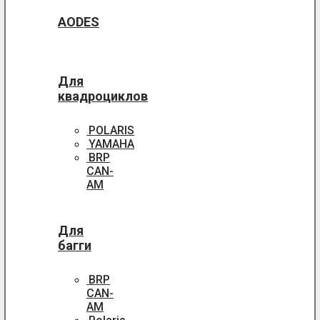
AODES
Для
квадроциклов
POLARIS
YAMAHA
BRP
CAN-
AM
Для
багги
BRP
CAN-
AM