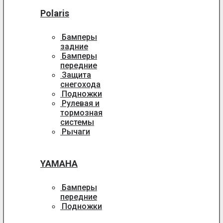
Polaris
Бамперы
задние
Бамперы
передние
Защита
снегохода
Подножки
Рулевая и
тормозная
системы
Рычаги
YAMAHA
Бамперы
передние
Подножки