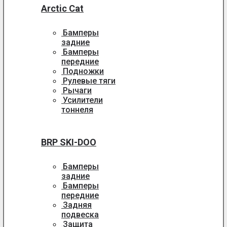
Arctic Cat
Бамперы
задние
Бамперы
передние
Подножки
Рулевые тяги
Рычаги
Усилители
тоннеля
BRP SKI-DOO
Бамперы
задние
Бамперы
передние
Задняя
подвеска
Защита