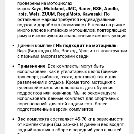
проверены на мотоциклах
марок
Kayo
,
Motoland
,
JMC
,
Racer
,
BSE
,
Apollo
,
Irbis, Wels, ZUUM, RegulMoto, Kawasaki
. По
остальным маркам требуется индивидуальный
подход и доработка (возможно). В целом на рынке
много клонов китайских мотоциклов, повторяющих
раму и использующих аналогичные комплектующие.
Данный комплект
НЕ подходит на мотоциклы
:
Bajaj (Баджадж), Иж, Восход, Урал и т.п. конструкции
с парными амортизаторами сзади.
Применение.
Все комплекты могут быть
использованы как в утилитарных целях (зимний
транспорт, рыбалка, охота, доставка) так и для
развлечения и отдыха. Кроме того, мотоцикл с
гусеницей можно использовать для обучения
подростков или новичков. Мы не рекомендуем
использовать данные комплект для спортивных
соревнований, для этой задачи есть более
подготовленные версии комплектов.
Вес
комплекта составляет 45-70 кг в зависимости
от комплектации (cм. хар-ки). В данный вес входят
задний маятник в сборе и передний узел с лыжей.