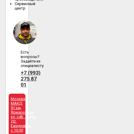
Сервисный
центр
Есть
вопросы?
Задайте их
специалисту
+7 (993)
275 87
01
Москва,
МАКД
91 км,
Ярмарочная
ул, с4Б, линия
Д2.
Ежедневно
с 10:00