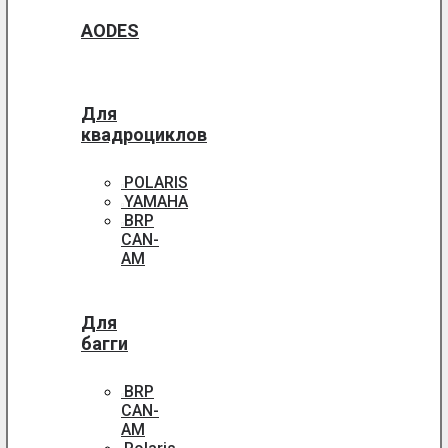
AODES
Для
квадроциклов
POLARIS
YAMAHA
BRP
CAN-
AM
Для
багги
BRP
CAN-
AM